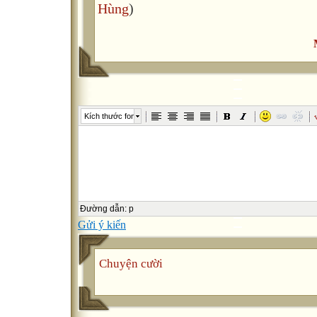
Hùng
)
Kích thước font
Đường dẫn
:
p
Gửi ý kiến
Chuyện cười