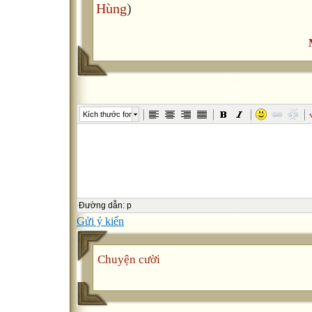
Hùng
)
Kích thước font
Đường dẫn
:
p
Gửi ý kiến
Chuyện cười